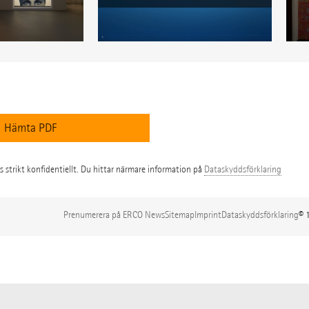
Hämta PDF
 strikt konfidentiellt. Du hittar närmare information på
Dataskyddsförklaring
Prenumerera på ERCO News
Sitemap
Imprint
Dataskyddsförklaring
© 