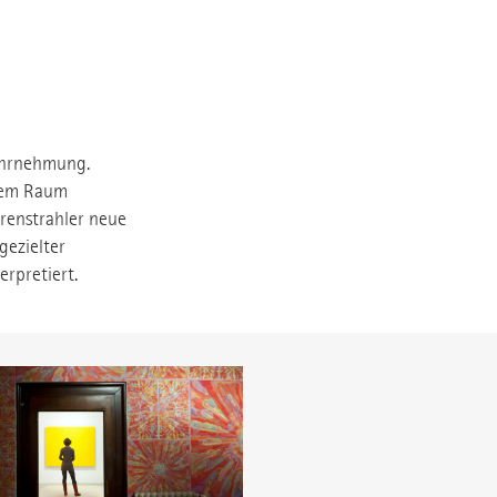
Wahrnehmung.
 dem Raum
urenstrahler neue
gezielter
rpretiert.