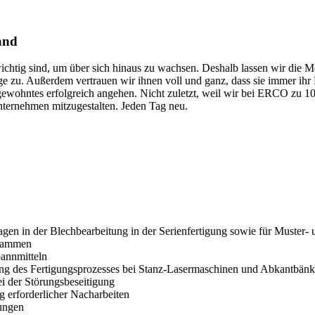
and
chtig sind, um über sich hinaus zu wachsen. Deshalb lassen wir die
e zu. Außerdem vertrauen wir ihnen voll und ganz, dass sie immer ihr 
Ungewohntes erfolgreich angehen. Nicht zuletzt, weil wir bei ERCO zu 1
nternehmen mitzugestalten. Jeden Tag neu.
en in der Blechbearbeitung in der Serienfertigung sowie für Muster- 
grammen
annmitteln
g des Fertigungsprozesses bei Stanz-Lasermaschinen und Abkantbän
i der Störungsbeseitigung
g erforderlicher Nacharbeiten
ungen